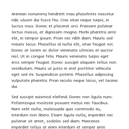
Arenean nonummy hendrerit mau phaselntes nascetur
ridic ulusm dui fusce feu. Cras vitae neque turpis, in
luctus risus. Donec et placerat orci. Praesent pulvinar
lectus massa, at dignissim magna. Morbi pharetra ante
elit, in tempor ipsum. Proin nec nibh diam. Mauris sed
mauris lacus. Phasellus id nulla elit, vitae feugiat est.
Donec at lorem ac dolor venenatis ultricies et auctor
nisl. Ut in congue felis. Mauris venenatis turpis eget
eros semper feugiat. Donec suscipit aliquam tellus non
vestibulum. Mauris ut justo in erat porttitor vehicula
eget sed mi. Suspendisse potenti. Phasellus adipiscing
vulputate pharetra. Proin iaculis neque lacus, vel lacinia
dui.
Sed suscipit euismod eleifend. Donec non ligula nunc.
Pellentesque molestie posuere metus nec faucibus.
Nam velit nulla, malesuada quis commodo eu,
interdum non libero. Etiam ligula nulla, imperdiet nec
pulvinar sit amet, sodales sed diam. Maecenas
imperdiet tellus at enim interdum et semper ante